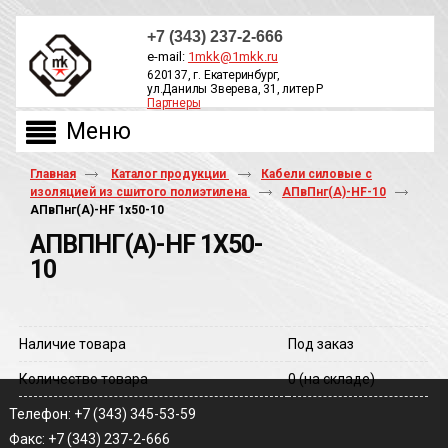
+7 (343) 237-2-666
e-mail:
1mkk@1mkk.ru
620137, г. Екатеринбург,
ул.Данилы Зверева, 31, литер Р
Партнеры
ОБРАТНЫЙ ЗВОНОК
Главная
Каталог продукции
Кабели силовые с
изоляцией из сшитого полиэтилена
АПвПнг(А)-HF-10
АПвПнг(A)-HF 1х50-10
АПВПНГ(A)-HF 1Х50-
10
Наличие товара
Под заказ
Количество товара
0
(на складе)
Телефон: +7 (343) 345-53-59
Факс: +7 (343) 237-2-666