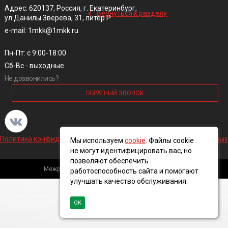
‹
Адрес: 620137, Россия, г. Екатеринбург,
Вернуться к разделу
ул.Данилы Зверева, 31, литер Р
e-mail: 1mkk@1mkk.ru
Пн-Пт: с 9:00-18:00
Сб-Вс - выходные
Не дозвонились?
ОБРАТНЫЙ ЗВОНОК
Политика конфиденциальности и обработки персональных данных
Мы используем
cookie
. Файлы cookie
не могут идентифицировать вас, но
позволяют обеспечить
Межрегиональная кабельная компания, 2016 ©
работоспособность сайта и помогают
улучшать качество обслуживания.
ОК