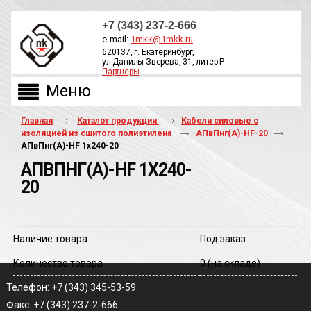
+7 (343) 237-2-666
e-mail:
1mkk@1mkk.ru
620137, г. Екатеринбург,
ул.Данилы Зверева, 31, литер Р
Партнеры
ОБРАТНЫЙ ЗВОНОК
Главная
Каталог продукции
Кабели силовые с
изоляцией из сшитого полиэтилена
АПвПнг(А)-HF-20
АПвПнг(A)-HF 1х240-20
АПВПНГ(A)-HF 1Х240-
20
Наличие товара
Под заказ
Количество товара
0
(на складе)
Телефон: +7 (343) 345-53-59
Факс: +7 (343) 237-2-666