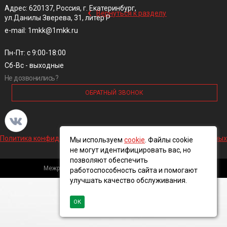
‹
Адрес: 620137, Россия, г. Екатеринбург,
Вернуться к разделу
ул.Данилы Зверева, 31, литер Р
e-mail: 1mkk@1mkk.ru
Пн-Пт: с 9:00-18:00
Сб-Вс - выходные
Не дозвонились?
ОБРАТНЫЙ ЗВОНОК
Политика конфиденциальности и обработки персональных данных
Мы используем
cookie
. Файлы cookie
не могут идентифицировать вас, но
позволяют обеспечить
Межрегиональная кабельная компания, 2016 ©
работоспособность сайта и помогают
улучшать качество обслуживания.
ОК