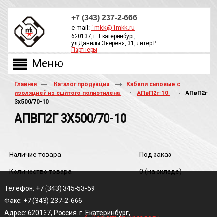
+7 (343) 237-2-666
e-mail:
1mkk@1mkk.ru
620137, г. Екатеринбург,
ул.Данилы Зверева, 31, литер Р
Партнеры
ОБРАТНЫЙ ЗВОНОК
Главная
Каталог продукции
Кабели силовые с
изоляцией из сшитого полиэтилена
АПвП2г-10
АПвП2г
3х500/70-10
АПВП2Г 3Х500/70-10
Наличие товара
Под заказ
Количество товара
0
(на складе)
Телефон: +7 (343) 345-53-59
Факс: +7 (343) 237-2-666
‹
Адрес: 620137, Россия, г. Екатеринбург,