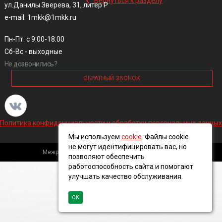
Вернуться к разделу
ул.Данилы Зверева, 31, литер Р
e-mail: 1mkk@1mkk.ru
Пн-Пт: с 9:00-18:00
Сб-Вс - выходные
Не дозвонились?
ОБРАТНЫЙ ЗВОНОК
Политика конфиденциальности и обработки персональных данных
Мы используем
cookie
. Файлы cookie
не могут идентифицировать вас, но
Межрегиональная кабельная компания, 2016 ©
позволяют обеспечить
работоспособность сайта и помогают
улучшать качество обслуживания.
ОК