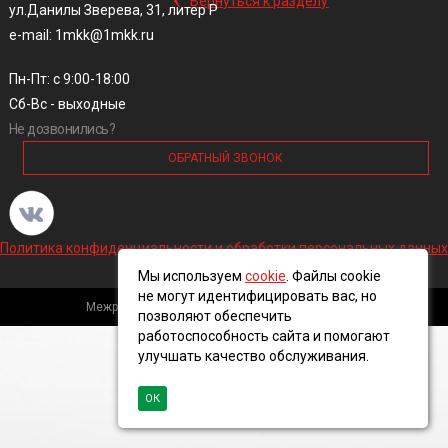
Вернуться к разделу
ул.Данилы Зверева, 31, литер Р
e-mail: 1mkk@1mkk.ru
Пн-Пт: с 9:00-18:00
Сб-Вс - выходные
Не дозвонились?
ОБРАТНЫЙ ЗВОНОК
Политика конфиденциальности и обработки персональных данных
Мы используем
cookie
. Файлы cookie
не могут идентифицировать вас, но
Межрегиональная кабельная компания, 2016 ©
позволяют обеспечить
работоспособность сайта и помогают
улучшать качество обслуживания.
ОК