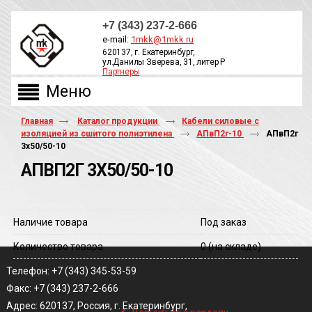
+7 (343) 237-2-666
e-mail:
1mkk@1mkk.ru
620137, г. Екатеринбург,
ул.Данилы Зверева, 31, литер Р
Партнеры
ОБРАТНЫЙ ЗВОНОК
Главная
Каталог продукции
Кабели силовые с
изоляцией из сшитого полиэтилена
АПвП2г-10
АПвП2г
3х50/50-10
АПВП2Г 3Х50/50-10
Наличие товара
Под заказ
Количество товара
0
(на складе)
Телефон: +7 (343) 345-53-59
Факс: +7 (343) 237-2-666
‹
Адрес: 620137, Россия, г. Екатеринбург,