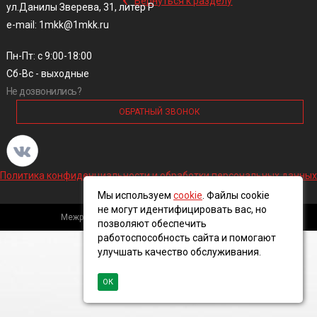
Вернуться к разделу
ул.Данилы Зверева, 31, литер Р
e-mail: 1mkk@1mkk.ru
Пн-Пт: с 9:00-18:00
Сб-Вс - выходные
Не дозвонились?
ОБРАТНЫЙ ЗВОНОК
Политика конфиденциальности и обработки персональных данных
Мы используем
cookie
. Файлы cookie
не могут идентифицировать вас, но
Межрегиональная кабельная компания, 2016 ©
позволяют обеспечить
работоспособность сайта и помогают
улучшать качество обслуживания.
ОК