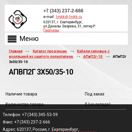
+7 (343) 237-2-666
e-mail:
1mkk@1mkk.ru
620137, г. Екатеринбург,
ул.Данилы Зверева, 31, литер Р
Партнеры
ОБРАТНЫЙ ЗВОНОК
Главная
Каталог продукции
Кабели силовые с
изоляцией из сшитого полиэтилена
АПвП2г-10
АПвП2г
3х50/35-10
АПВП2Г 3Х50/35-10
Наличие товара
Под заказ
Количество товара
0
(на складе)
Телефон: +7 (343) 345-53-59
Факс: +7 (343) 237-2-666
‹
Адрес: 620137, Россия, г. Екатеринбург,