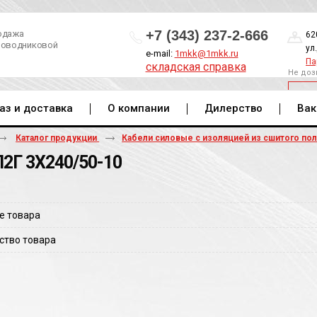
+7 (343) 237-2-666
одажа
62
роводниковой
ул
e-mail:
1mkk@1mkk.ru
Па
складская справка
Не доз
ОБ
аз и доставка
О компании
Дилерство
Вак
Каталог продукции
Кабели силовые с изоляцией из сшитого по
2Г 3Х240/50-10
е товара
ство товара