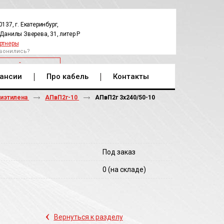
0137, г. Екатеринбург,
.Данилы Зверева, 31, литер Р
ртнеры
вонились?
РАТНЫЙ ЗВОНОК
ансии
Про кабель
Контакты
лиэтилена
АПвП2г-10
АПвП2г 3х240/50-10
Под заказ
0
(на складе)
‹
Вернуться к разделу