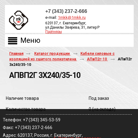
+7 (343) 237-2-666
e-mail:
1mkk@1mkk.ru
620137, г. Екатеринбург,
ул.Данилы Зверева, 31, литер Р
Партнеры
ОБРАТНЫЙ ЗВОНОК
Главная
Каталог продукции
Кабели силовые с
изоляцией из сшитого полиэтилена
АПвП2г-10
АПвП2г
3х240/35-10
АПВП2Г 3Х240/35-10
Наличие товара
Под заказ
Количество товара
0
(на складе)
Телефон: +7 (343) 345-53-59
Факс: +7 (343) 237-2-666
‹
Адрес: 620137, Россия, г. Екатеринбург,