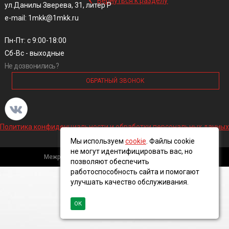
Вернуться к разделу
ул.Данилы Зверева, 31, литер Р
e-mail: 1mkk@1mkk.ru
Пн-Пт: с 9:00-18:00
Сб-Вс - выходные
Не дозвонились?
ОБРАТНЫЙ ЗВОНОК
Политика конфиденциальности и обработки персональных данных
Мы используем
cookie
. Файлы cookie
не могут идентифицировать вас, но
Межрегиональная кабельная компания, 2016 ©
позволяют обеспечить
работоспособность сайта и помогают
улучшать качество обслуживания.
ОК