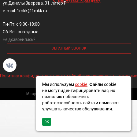
Вернуться к разделу
ул.Данилы Зверева, 31, литер Р
e-mail: 1mkk@1mkk.ru
Пн-Пт: с 9:00-18:00
Сб-Вс - выходные
Не дозвонились?
ОБРАТНЫЙ ЗВОНОК
Политика конфиденциальности и обработки персональных данных
Мы используем
cookie
. Файлы cookie
не могут идентифицировать вас, но
Межрегиональная кабельная компания, 2016 ©
позволяют обеспечить
работоспособность сайта и помогают
улучшать качество обслуживания.
ОК