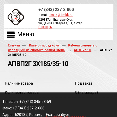
+7 (343) 237-2-666
e-mail:
1mkk@1mkk.ru
620137, г. Екатеринбург,
ул.Данилы Зверева, 31, литер Р
Партнеры
ОБРАТНЫЙ ЗВОНОК
Главная
Каталог продукции
Кабели силовые с
изоляцией из сшитого полиэтилена
АПвП2г-10
АПвП2г
3х185/35-10
АПВП2Г 3Х185/35-10
Наличие товара
Под заказ
Количество товара
0
(на складе)
Телефон: +7 (343) 345-53-59
Факс: +7 (343) 237-2-666
‹
Адрес: 620137, Россия, г. Екатеринбург,