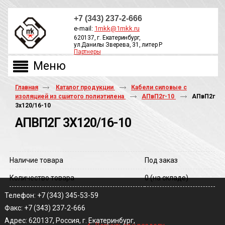
+7 (343) 237-2-666
e-mail:
1mkk@1mkk.ru
620137, г. Екатеринбург,
ул.Данилы Зверева, 31, литер Р
Партнеры
ОБРАТНЫЙ ЗВОНОК
Главная
Каталог продукции
Кабели силовые с
изоляцией из сшитого полиэтилена
АПвП2г-10
АПвП2г
3х120/16-10
АПВП2Г 3Х120/16-10
Наличие товара
Под заказ
Количество товара
0
(на складе)
Телефон: +7 (343) 345-53-59
Факс: +7 (343) 237-2-666
‹
Адрес: 620137, Россия, г. Екатеринбург,