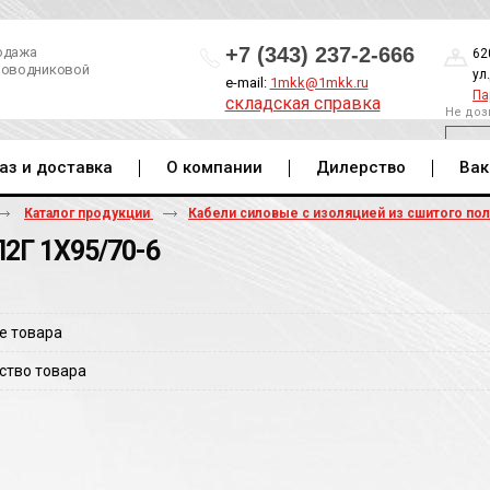
+7 (343) 237-2-666
одажа
62
роводниковой
ул
e-mail:
1mkk@1mkk.ru
Па
складская справка
Не доз
ОБ
аз и доставка
О компании
Дилерство
Вак
Каталог продукции
Кабели силовые с изоляцией из сшитого по
2Г 1Х95/70-6
е товара
ство товара