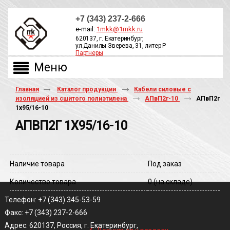
+7 (343) 237-2-666
e-mail:
1mkk@1mkk.ru
620137, г. Екатеринбург,
ул.Данилы Зверева, 31, литер Р
Партнеры
ОБРАТНЫЙ ЗВОНОК
Главная
Каталог продукции
Кабели силовые с
изоляцией из сшитого полиэтилена
АПвП2г-10
АПвП2г
1х95/16-10
АПВП2Г 1Х95/16-10
Наличие товара
Под заказ
Количество товара
0
(на складе)
Телефон: +7 (343) 345-53-59
Факс: +7 (343) 237-2-666
‹
Адрес: 620137, Россия, г. Екатеринбург,