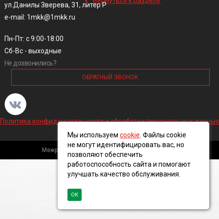
Вернуться к разделу
ул.Данилы Зверева, 31, литер Р
e-mail: 1mkk@1mkk.ru
Пн-Пт: с 9:00-18:00
Сб-Вс - выходные
Не дозвонились?
ОБРАТНЫЙ ЗВОНОК
Политика конфиденциальности и обработки персональных данных
Мы используем
cookie
. Файлы cookie
не могут идентифицировать вас, но
Межрегиональная кабельная компания, 2016 ©
позволяют обеспечить
работоспособность сайта и помогают
улучшать качество обслуживания.
ОК