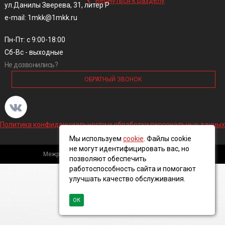
Вернуться к разделу
ул.Данилы Зверева, 31, литер Р
e-mail: 1mkk@1mkk.ru
Пн-Пт: с 9:00-18:00
Сб-Вс - выходные
Не дозвонились?
ОБРАТНЫЙ ЗВОНОК
Политика конфиденциальности и обработки персональных данных
Мы используем
cookie
. Файлы cookie
не могут идентифицировать вас, но
Межрегиональная кабельная компания, 2016 ©
позволяют обеспечить
работоспособность сайта и помогают
улучшать качество обслуживания.
ОК