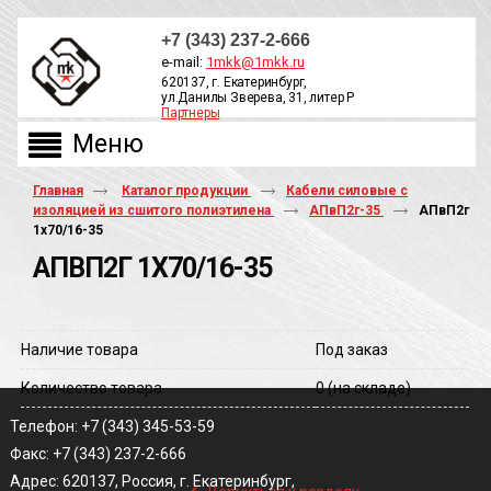
+7 (343) 237-2-666
e-mail:
1mkk@1mkk.ru
620137, г. Екатеринбург,
ул.Данилы Зверева, 31, литер Р
Партнеры
ОБРАТНЫЙ ЗВОНОК
Главная
Каталог продукции
Кабели силовые с
изоляцией из сшитого полиэтилена
АПвП2г-35
АПвП2г
1х70/16-35
АПВП2Г 1Х70/16-35
Наличие товара
Под заказ
Количество товара
0
(на складе)
Телефон: +7 (343) 345-53-59
Факс: +7 (343) 237-2-666
‹
Адрес: 620137, Россия, г. Екатеринбург,