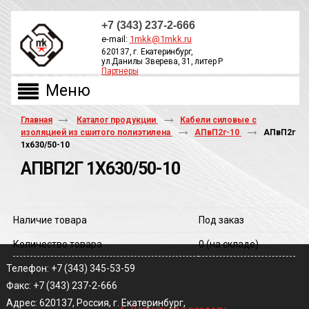
+7 (343) 237-2-666
e-mail:
1mkk@1mkk.ru
620137, г. Екатеринбург,
ул.Данилы Зверева, 31, литер Р
Партнеры
ОБРАТНЫЙ ЗВОНОК
Главная
Каталог продукции
Кабели силовые с
изоляцией из сшитого полиэтилена
АПвП2г-10
АПвП2г
1х630/50-10
АПВП2Г 1Х630/50-10
Наличие товара
Под заказ
Количество товара
0
(на складе)
Телефон: +7 (343) 345-53-59
Факс: +7 (343) 237-2-666
‹
Адрес: 620137, Россия, г. Екатеринбург,