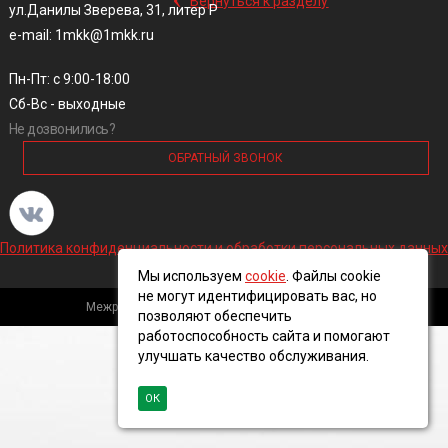
Вернуться к разделу
ул.Данилы Зверева, 31, литер Р
e-mail: 1mkk@1mkk.ru
Пн-Пт: с 9:00-18:00
Сб-Вс - выходные
Не дозвонились?
ОБРАТНЫЙ ЗВОНОК
Политика конфиденциальности и обработки персональных данных
Мы используем
cookie
. Файлы cookie
не могут идентифицировать вас, но
Межрегиональная кабельная компания, 2016 ©
позволяют обеспечить
работоспособность сайта и помогают
улучшать качество обслуживания.
ОК