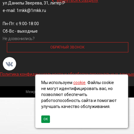
Вернуться к разделу
ул.Данилы Зверева, 31, литер Р
e-mail: 1mkk@1mkk.ru
Пн-Пт: с 9:00-18:00
Сб-Вс - выходные
Не дозвонились?
ОБРАТНЫЙ ЗВОНОК
Политика конфиденциальности и обработки персональных данных
Мы используем
cookie
. Файлы cookie
не могут идентифицировать вас, но
Межрегиональная кабельная компания, 2016 ©
позволяют обеспечить
работоспособность сайта и помогают
улучшать качество обслуживания.
ОК