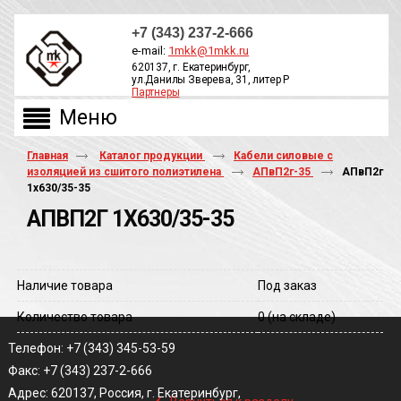
+7 (343) 237-2-666
e-mail:
1mkk@1mkk.ru
620137, г. Екатеринбург,
ул.Данилы Зверева, 31, литер Р
Партнеры
ОБРАТНЫЙ ЗВОНОК
Главная
Каталог продукции
Кабели силовые с
изоляцией из сшитого полиэтилена
АПвП2г-35
АПвП2г
1х630/35-35
АПВП2Г 1Х630/35-35
Наличие товара
Под заказ
Количество товара
0
(на складе)
Телефон: +7 (343) 345-53-59
Факс: +7 (343) 237-2-666
‹
Адрес: 620137, Россия, г. Екатеринбург,