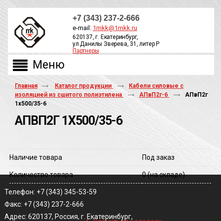
+7 (343) 237-2-666
e-mail:
1mkk@1mkk.ru
620137, г. Екатеринбург,
ул.Данилы Зверева, 31, литер Р
Партнеры
ОБРАТНЫЙ ЗВОНОК
Главная
Каталог продукции
Кабели силовые с
изоляцией из сшитого полиэтилена
АПвП2г-6
АПвП2г
1х500/35-6
АПВП2Г 1Х500/35-6
Наличие товара
Под заказ
Количество товара
0
(на складе)
Телефон: +7 (343) 345-53-59
Факс: +7 (343) 237-2-666
‹
Адрес: 620137, Россия, г. Екатеринбург,