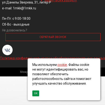
Вернуться к разделу
ул.Данилы Зверева, 31, литер Р
e-mail: 1mkk@1mkk.ru
Пн-Пт: с 9:00-18:00
Сб-Вс - выходные
Не дозвонились?
ОБРАТНЫЙ ЗВОНОК
Политика конфиденциальности и обработки персональных данных
Мы используем
cookie
. Файлы cookie
не могут идентифицировать вас, но
Межрегиональная кабельная компания, 2016 ©
позволяют обеспечить
работоспособность сайта и помогают
улучшать качество обслуживания.
ОК