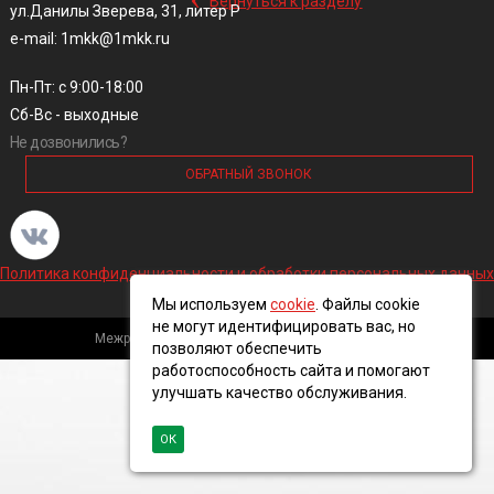
Вернуться к разделу
ул.Данилы Зверева, 31, литер Р
e-mail: 1mkk@1mkk.ru
Пн-Пт: с 9:00-18:00
Сб-Вс - выходные
Не дозвонились?
ОБРАТНЫЙ ЗВОНОК
Политика конфиденциальности и обработки персональных данных
Мы используем
cookie
. Файлы cookie
не могут идентифицировать вас, но
Межрегиональная кабельная компания, 2016 ©
позволяют обеспечить
работоспособность сайта и помогают
улучшать качество обслуживания.
ОК