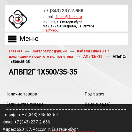
+7 (343) 237-2-666
e-mail:
1mkk@1mkk.ru
620137, г. Екатеринбург,
ул.Данилы Зверева, 31, литер Р
Партнеры
ОБРАТНЫЙ ЗВОНОК
Главная
Каталог продукции
Кабели силовые с
изоляцией из сшитого полиэтилена
АПвП2г-35
АПвП2г
1х500/35-35
АПВП2Г 1Х500/35-35
Наличие товара
Под заказ
Количество товара
0
(на складе)
Телефон: +7 (343) 345-53-59
Факс: +7 (343) 237-2-666
‹
Адрес: 620137, Россия, г. Екатеринбург,