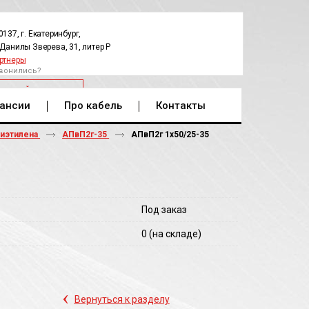
0137, г. Екатеринбург,
.Данилы Зверева, 31, литер Р
ртнеры
вонились?
РАТНЫЙ ЗВОНОК
ансии
Про кабель
Контакты
лиэтилена
АПвП2г-35
АПвП2г 1х50/25-35
Под заказ
0
(на складе)
‹
Вернуться к разделу