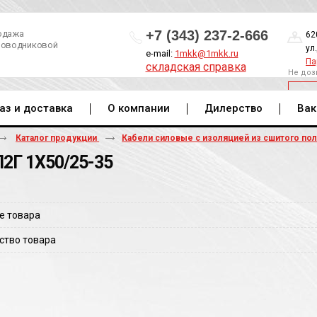
+7 (343) 237-2-666
одажа
62
роводниковой
ул
e-mail:
1mkk@1mkk.ru
Па
складская справка
Не доз
ОБ
аз и доставка
О компании
Дилерство
Вак
Каталог продукции
Кабели силовые с изоляцией из сшитого по
2Г 1Х50/25-35
е товара
ство товара