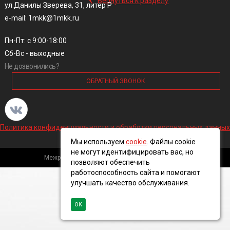
Вернуться к разделу
ул.Данилы Зверева, 31, литер Р
e-mail: 1mkk@1mkk.ru
Пн-Пт: с 9:00-18:00
Сб-Вс - выходные
Не дозвонились?
ОБРАТНЫЙ ЗВОНОК
Политика конфиденциальности и обработки персональных данных
Мы используем
cookie
. Файлы cookie
не могут идентифицировать вас, но
Межрегиональная кабельная компания, 2016 ©
позволяют обеспечить
работоспособность сайта и помогают
улучшать качество обслуживания.
ОК