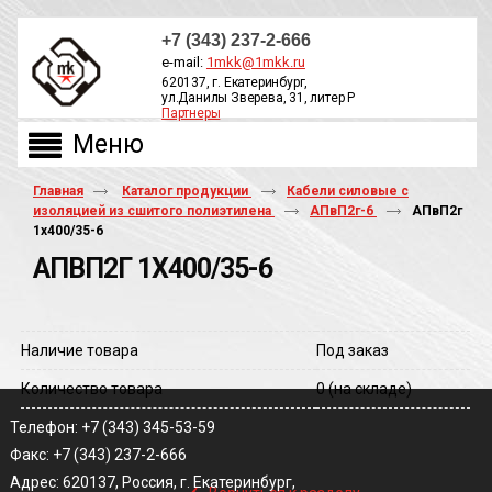
+7 (343) 237-2-666
e-mail:
1mkk@1mkk.ru
620137, г. Екатеринбург,
ул.Данилы Зверева, 31, литер Р
Партнеры
ОБРАТНЫЙ ЗВОНОК
Главная
Каталог продукции
Кабели силовые с
изоляцией из сшитого полиэтилена
АПвП2г-6
АПвП2г
1х400/35-6
АПВП2Г 1Х400/35-6
Наличие товара
Под заказ
Количество товара
0
(на складе)
Телефон: +7 (343) 345-53-59
Факс: +7 (343) 237-2-666
‹
Адрес: 620137, Россия, г. Екатеринбург,