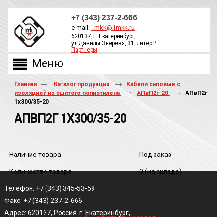
+7 (343) 237-2-666
e-mail:
1mkk@1mkk.ru
620137, г. Екатеринбург,
ул.Данилы Зверева, 31, литер Р
Партнеры
ОБРАТНЫЙ ЗВОНОК
Главная
Каталог продукции
Кабели силовые с
изоляцией из сшитого полиэтилена
АПвП2г-20
АПвП2г
1х300/35-20
АПВП2Г 1Х300/35-20
Наличие товара
Под заказ
Количество товара
0
(на складе)
Телефон: +7 (343) 345-53-59
Факс: +7 (343) 237-2-666
‹
Адрес: 620137, Россия, г. Екатеринбург,