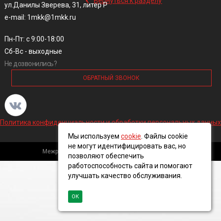
Вернуться к разделу
ул.Данилы Зверева, 31, литер Р
e-mail: 1mkk@1mkk.ru
Пн-Пт: с 9:00-18:00
Сб-Вс - выходные
Не дозвонились?
ОБРАТНЫЙ ЗВОНОК
Политика конфиденциальности и обработки персональных данных
Мы используем
cookie
. Файлы cookie
не могут идентифицировать вас, но
Межрегиональная кабельная компания, 2016 ©
позволяют обеспечить
работоспособность сайта и помогают
улучшать качество обслуживания.
ОК