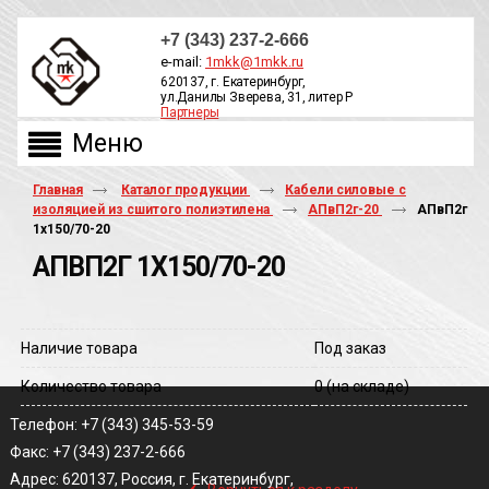
+7 (343) 237-2-666
e-mail:
1mkk@1mkk.ru
620137, г. Екатеринбург,
ул.Данилы Зверева, 31, литер Р
Партнеры
ОБРАТНЫЙ ЗВОНОК
Главная
Каталог продукции
Кабели силовые с
изоляцией из сшитого полиэтилена
АПвП2г-20
АПвП2г
1х150/70-20
АПВП2Г 1Х150/70-20
Наличие товара
Под заказ
Количество товара
0
(на складе)
Телефон: +7 (343) 345-53-59
Факс: +7 (343) 237-2-666
‹
Адрес: 620137, Россия, г. Екатеринбург,