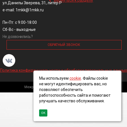
Вернуться к разделу
ул.Данилы Зверева, 31, литер Р
e-mail: 1mkk@1mkk.ru
Пн-Пт: с 9:00-18:00
Сб-Вс - выходные
Не дозвонились?
ОБРАТНЫЙ ЗВОНОК
Политика конфиденциальности и обработки персональных данных
Мы используем
cookie
. Файлы cookie
не могут идентифицировать вас, но
Межрегиональная кабельная компания, 2016 ©
позволяют обеспечить
работоспособность сайта и помогают
улучшать качество обслуживания.
ОК