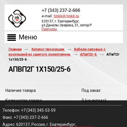
+7 (343) 237-2-666
e-mail:
1mkk@1mkk.ru
620137, г. Екатеринбург,
ул.Данилы Зверева, 31, литер Р
Партнеры
ОБРАТНЫЙ ЗВОНОК
Главная
Каталог продукции
Кабели силовые с
изоляцией из сшитого полиэтилена
АПвП2г-6
АПвП2г
1х150/25-6
АПВП2Г 1Х150/25-6
Наличие товара
Под заказ
Количество товара
0
(на складе)
Телефон: +7 (343) 345-53-59
Факс: +7 (343) 237-2-666
‹
Адрес: 620137, Россия, г. Екатеринбург,