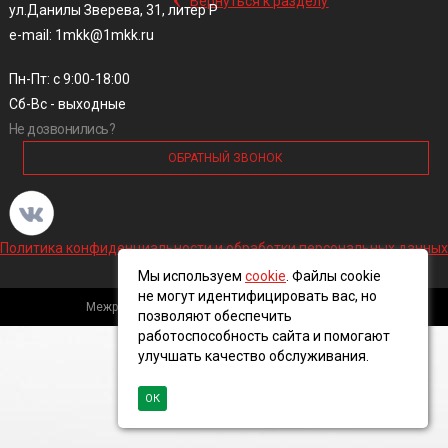
Вернуться к разделу
ул.Данилы Зверева, 31, литер Р
e-mail: 1mkk@1mkk.ru
Пн-Пт: с 9:00-18:00
Сб-Вс - выходные
Не дозвонились?
ОБРАТНЫЙ ЗВОНОК
Политика конфиденциальности и обработки персональных данных
Мы используем
cookie
. Файлы cookie
не могут идентифицировать вас, но
Межрегиональная кабельная компания, 2016 ©
позволяют обеспечить
работоспособность сайта и помогают
улучшать качество обслуживания.
ОК