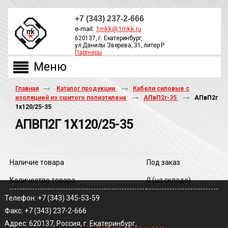
+7 (343) 237-2-666
e-mail:
1mkk@1mkk.ru
620137, г. Екатеринбург,
ул.Данилы Зверева, 31, литер Р
Партнеры
ОБРАТНЫЙ ЗВОНОК
Главная
Каталог продукции
Кабели силовые с
изоляцией из сшитого полиэтилена
АПвП2г-35
АПвП2г
1х120/25-35
АПВП2Г 1Х120/25-35
Наличие товара
Под заказ
Количество товара
0
(на складе)
Телефон: +7 (343) 345-53-59
Факс: +7 (343) 237-2-666
‹
Адрес: 620137, Россия, г. Екатеринбург,