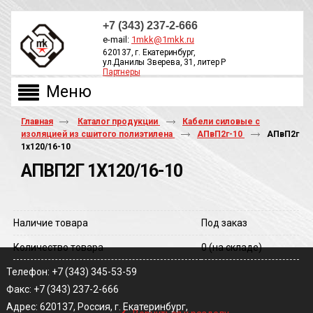
+7 (343) 237-2-666
e-mail:
1mkk@1mkk.ru
620137, г. Екатеринбург,
ул.Данилы Зверева, 31, литер Р
Партнеры
ОБРАТНЫЙ ЗВОНОК
Главная
Каталог продукции
Кабели силовые с
изоляцией из сшитого полиэтилена
АПвП2г-10
АПвП2г
1х120/16-10
АПВП2Г 1Х120/16-10
Наличие товара
Под заказ
Количество товара
0
(на складе)
Телефон: +7 (343) 345-53-59
Факс: +7 (343) 237-2-666
‹
Адрес: 620137, Россия, г. Екатеринбург,