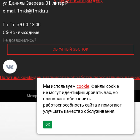
Вернуться к разделу
ул.Данилы Зверева, 31, литер Р
e-mail: 1mkk@1mkk.ru
Пн-Пт: с 9:00-18:00
Сб-Вс - выходные
Не дозвонились?
ОБРАТНЫЙ ЗВОНОК
Политика конфиденциальности и обработки персональных данных
Мы используем
cookie
. Файлы cookie
не могут идентифицировать вас, но
Межрегиональная кабельная компания, 2016 ©
позволяют обеспечить
работоспособность сайта и помогают
улучшать качество обслуживания.
ОК