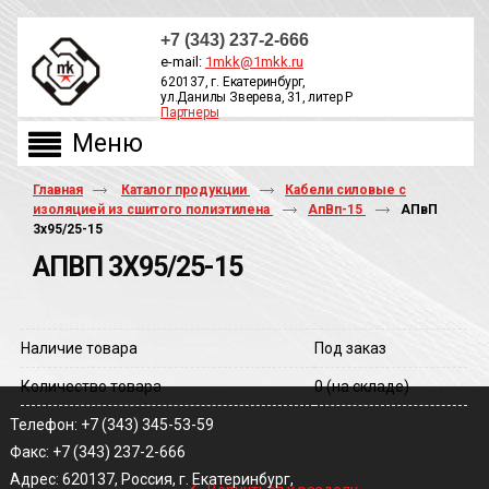
+7 (343) 237-2-666
e-mail:
1mkk@1mkk.ru
620137, г. Екатеринбург,
ул.Данилы Зверева, 31, литер Р
Партнеры
ОБРАТНЫЙ ЗВОНОК
Главная
Каталог продукции
Кабели силовые с
изоляцией из сшитого полиэтилена
АпВп-15
АПвП
3х95/25-15
АПВП 3Х95/25-15
Наличие товара
Под заказ
Количество товара
0
(на складе)
Телефон: +7 (343) 345-53-59
Факс: +7 (343) 237-2-666
‹
Адрес: 620137, Россия, г. Екатеринбург,