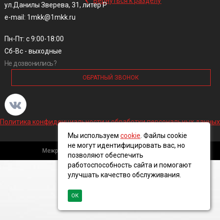
Вернуться к разделу
ул.Данилы Зверева, 31, литер Р
e-mail: 1mkk@1mkk.ru
Пн-Пт: с 9:00-18:00
Сб-Вс - выходные
Не дозвонились?
ОБРАТНЫЙ ЗВОНОК
Политика конфиденциальности и обработки персональных данных
Мы используем
cookie
. Файлы cookie
не могут идентифицировать вас, но
Межрегиональная кабельная компания, 2016 ©
позволяют обеспечить
работоспособность сайта и помогают
улучшать качество обслуживания.
ОК