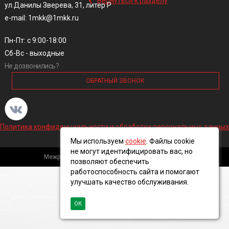
Вернуться к разделу
ул.Данилы Зверева, 31, литер Р
e-mail: 1mkk@1mkk.ru
Пн-Пт: с 9:00-18:00
Сб-Вс - выходные
Не дозвонились?
ОБРАТНЫЙ ЗВОНОК
Политика конфиденциальности и обработки персональных данных
Мы используем
cookie
. Файлы cookie
не могут идентифицировать вас, но
Межрегиональная кабельная компания, 2016 ©
позволяют обеспечить
работоспособность сайта и помогают
улучшать качество обслуживания.
ОК