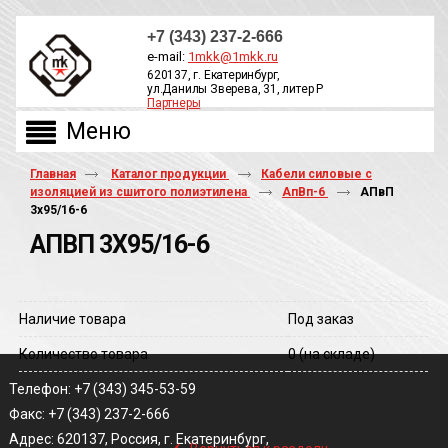
+7 (343) 237-2-666
e-mail:
1mkk@1mkk.ru
620137, г. Екатеринбург,
ул.Данилы Зверева, 31, литер Р
Партнеры
ОБРАТНЫЙ ЗВОНОК
Главная
Каталог продукции
Кабели силовые с
изоляцией из сшитого полиэтилена
АпВп-6
АПвП
3х95/16-6
АПВП 3Х95/16-6
Наличие товара
Под заказ
Количество товара
0
(на складе)
Телефон: +7 (343) 345-53-59
Факс: +7 (343) 237-2-666
‹
Адрес: 620137, Россия, г. Екатеринбург,