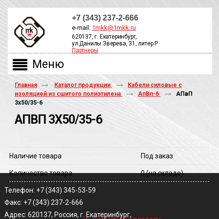
+7 (343) 237-2-666
e-mail:
1mkk@1mkk.ru
620137, г. Екатеринбург,
ул.Данилы Зверева, 31, литер Р
Партнеры
ОБРАТНЫЙ ЗВОНОК
Главная
Каталог продукции
Кабели силовые с
изоляцией из сшитого полиэтилена
АпВп-6
АПвП
3х50/35-6
АПВП 3Х50/35-6
Наличие товара
Под заказ
Количество товара
0
(на складе)
Телефон: +7 (343) 345-53-59
Факс: +7 (343) 237-2-666
‹
Адрес: 620137, Россия, г. Екатеринбург,