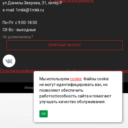
Вернуться к разделу
ул.Данилы Зверева, 31, литер Р
e-mail: 1mkk@1mkk.ru
Пн-Пт: с 9:00-18:00
Сб-Вс - выходные
Не дозвонились?
ОБРАТНЫЙ ЗВОНОК
Политика конфиденциальности и обработки персональных данных
Мы используем
cookie
. Файлы cookie
не могут идентифицировать вас, но
Межрегиональная кабельная компания, 2016 ©
позволяют обеспечить
работоспособность сайта и помогают
улучшать качество обслуживания.
ОК