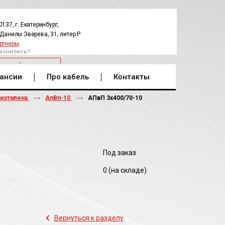
0137, г. Екатеринбург,
.Данилы Зверева, 31, литер Р
ртнеры
вонились?
РАТНЫЙ ЗВОНОК
ансии
Про кабель
Контакты
лиэтилена
АпВп-10
АПвП 3х400/70-10
Под заказ
0
(на складе)
‹
Вернуться к разделу