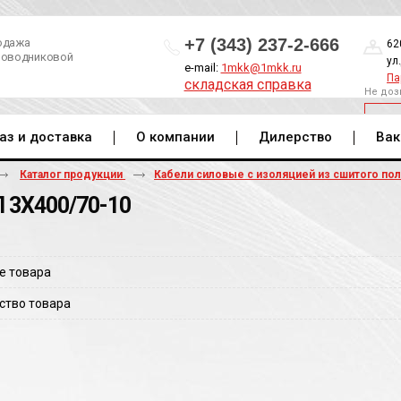
+7 (343) 237-2-666
одажа
62
роводниковой
ул
e-mail:
1mkk@1mkk.ru
Па
складская справка
Не доз
ОБ
аз и доставка
О компании
Дилерство
Вак
Каталог продукции
Кабели силовые с изоляцией из сшитого по
 3Х400/70-10
е товара
ство товара