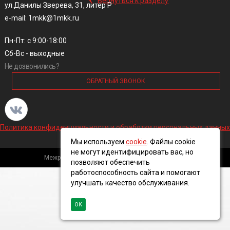
Вернуться к разделу
ул.Данилы Зверева, 31, литер Р
e-mail: 1mkk@1mkk.ru
Пн-Пт: с 9:00-18:00
Сб-Вс - выходные
Не дозвонились?
ОБРАТНЫЙ ЗВОНОК
Политика конфиденциальности и обработки персональных данных
Мы используем
cookie
. Файлы cookie
не могут идентифицировать вас, но
Межрегиональная кабельная компания, 2016 ©
позволяют обеспечить
работоспособность сайта и помогают
улучшать качество обслуживания.
ОК