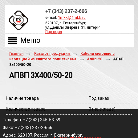
+7 (343) 237-2-666
e-mail:
1mkk@1mkk.ru
620137, г. Екатеринбург,
ул.Данилы Зверева, 31, литер Р
Партнеры
ОБРАТНЫЙ ЗВОНОК
Главная
Каталог продукции
Кабели силовые с
изоляцией из сшитого полиэтилена
АпВп-20
АПвП
3х400/50-20
АПВП 3Х400/50-20
Наличие товара
Под заказ
Количество товара
0
(на складе)
Телефон: +7 (343) 345-53-59
Факс: +7 (343) 237-2-666
‹
Адрес: 620137, Россия, г. Екатеринбург,