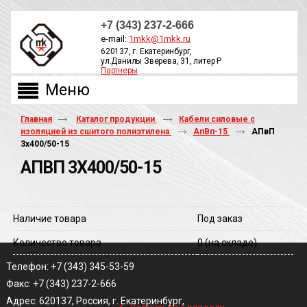
+7 (343) 237-2-666
e-mail:
1mkk@1mkk.ru
620137, г. Екатеринбург,
ул.Данилы Зверева, 31, литер Р
Партнеры
ОБРАТНЫЙ ЗВОНОК
Главная
Каталог продукции
Кабели силовые с
изоляцией из сшитого полиэтилена
АпВп-15
АПвП
3х400/50-15
АПВП 3Х400/50-15
Наличие товара
Под заказ
Количество товара
0
(на складе)
Телефон: +7 (343) 345-53-59
Факс: +7 (343) 237-2-666
‹
Адрес: 620137, Россия, г. Екатеринбург,