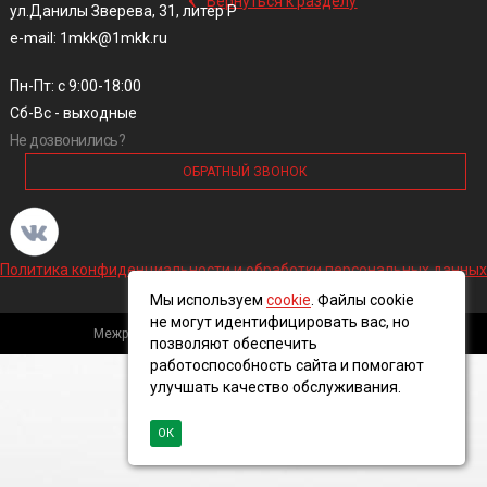
Вернуться к разделу
ул.Данилы Зверева, 31, литер Р
e-mail: 1mkk@1mkk.ru
Пн-Пт: с 9:00-18:00
Сб-Вс - выходные
Не дозвонились?
ОБРАТНЫЙ ЗВОНОК
Политика конфиденциальности и обработки персональных данных
Мы используем
cookie
. Файлы cookie
не могут идентифицировать вас, но
Межрегиональная кабельная компания, 2016 ©
позволяют обеспечить
работоспособность сайта и помогают
улучшать качество обслуживания.
ОК