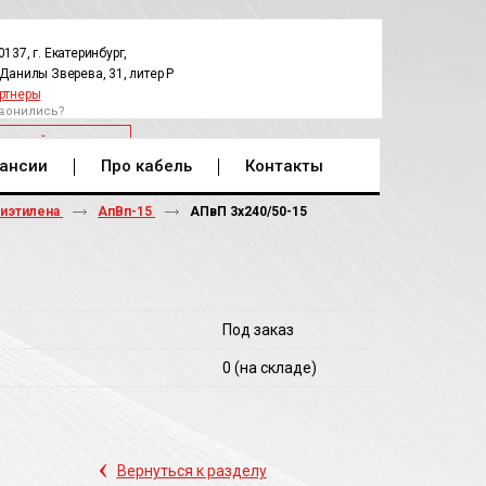
0137, г. Екатеринбург,
.Данилы Зверева, 31, литер Р
ртнеры
вонились?
РАТНЫЙ ЗВОНОК
ансии
Про кабель
Контакты
лиэтилена
АпВп-15
АПвП 3х240/50-15
Под заказ
0
(на складе)
‹
Вернуться к разделу