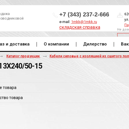
+7 (343) 237-2-666
одажа
62
роводниковой
ул
e-mail:
1mkk@1mkk.ru
Па
складская справка
Не доз
ОБ
аз и доставка
О компании
Дилерство
Вак
Каталог продукции
Кабели силовые с изоляцией из сшитого по
 3Х240/50-15
е товара
ство товара