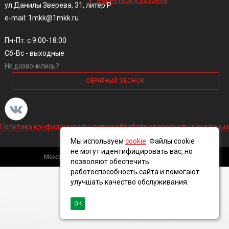
Вернуться к разделу
ул.Данилы Зверева, 31, литер Р
e-mail: 1mkk@1mkk.ru
Пн-Пт: с 9:00-18:00
Сб-Вс - выходные
Не дозвонились?
ОБРАТНЫЙ ЗВОНОК
Политика конфиденциальности и обработки персональных данных
Мы используем
cookie
. Файлы cookie
не могут идентифицировать вас, но
Межрегиональная кабельная компания, 2016 ©
позволяют обеспечить
работоспособность сайта и помогают
улучшать качество обслуживания.
ОК