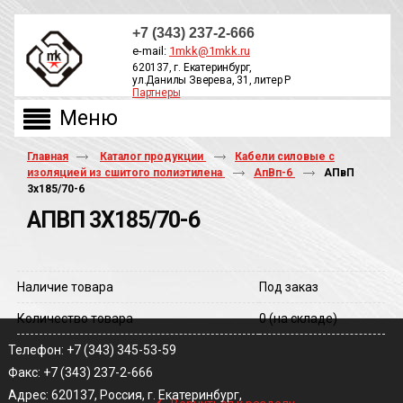
+7 (343) 237-2-666
e-mail:
1mkk@1mkk.ru
620137, г. Екатеринбург,
ул.Данилы Зверева, 31, литер Р
Партнеры
ОБРАТНЫЙ ЗВОНОК
Главная
Каталог продукции
Кабели силовые с
изоляцией из сшитого полиэтилена
АпВп-6
АПвП
3х185/70-6
АПВП 3Х185/70-6
Наличие товара
Под заказ
Количество товара
0
(на складе)
Телефон: +7 (343) 345-53-59
Факс: +7 (343) 237-2-666
‹
Адрес: 620137, Россия, г. Екатеринбург,