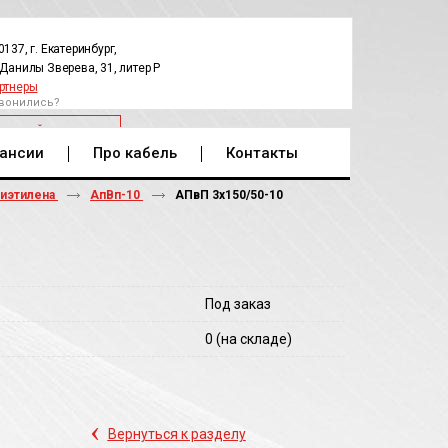
0137, г. Екатеринбург,
.Данилы Зверева, 31, литер Р
ртнеры
вонились?
РАТНЫЙ ЗВОНОК
ансии
Про кабель
Контакты
лиэтилена
АпВп-10
АПвП 3х150/50-10
Под заказ
0
(на складе)
‹
Вернуться к разделу