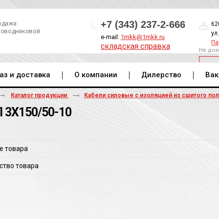
+7 (343) 237-2-666
одажа
62
роводниковой
ул
e-mail:
1mkk@1mkk.ru
Па
складская справка
Не доз
ОБ
аз и доставка
О компании
Дилерство
Вак
Каталог продукции
Кабели силовые с изоляцией из сшитого по
 3Х150/50-10
е товара
ство товара