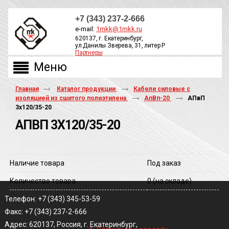
+7 (343) 237-2-666
e-mail:
1mkk@1mkk.ru
620137, г. Екатеринбург,
ул.Данилы Зверева, 31, литер Р
Партнеры
ОБРАТНЫЙ ЗВОНОК
Главная
Каталог продукции
Кабели силовые с
изоляцией из сшитого полиэтилена
АпВп-20
АПвП
3х120/35-20
АПВП 3Х120/35-20
Наличие товара
Под заказ
Количество товара
0
(на складе)
Телефон: +7 (343) 345-53-59
Факс: +7 (343) 237-2-666
‹
Адрес: 620137, Россия, г. Екатеринбург,