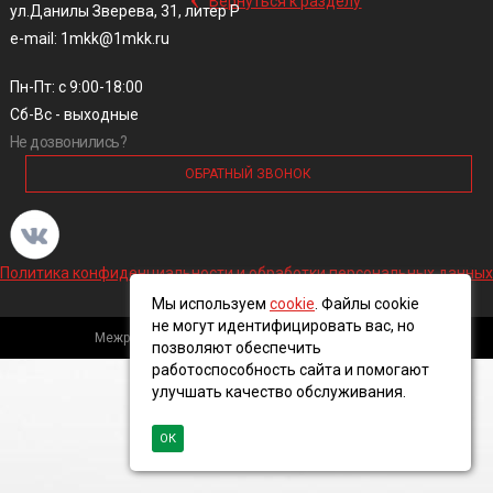
Вернуться к разделу
ул.Данилы Зверева, 31, литер Р
e-mail: 1mkk@1mkk.ru
Пн-Пт: с 9:00-18:00
Сб-Вс - выходные
Не дозвонились?
ОБРАТНЫЙ ЗВОНОК
Политика конфиденциальности и обработки персональных данных
Мы используем
cookie
. Файлы cookie
не могут идентифицировать вас, но
Межрегиональная кабельная компания, 2016 ©
позволяют обеспечить
работоспособность сайта и помогают
улучшать качество обслуживания.
ОК