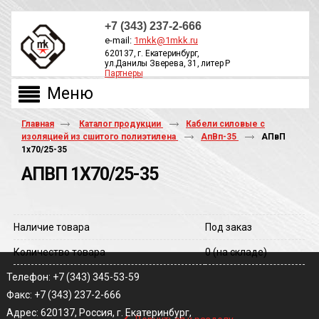
+7 (343) 237-2-666
e-mail:
1mkk@1mkk.ru
620137, г. Екатеринбург,
ул.Данилы Зверева, 31, литер Р
Партнеры
ОБРАТНЫЙ ЗВОНОК
Главная
Каталог продукции
Кабели силовые с
изоляцией из сшитого полиэтилена
АпВп-35
АПвП
1х70/25-35
АПВП 1Х70/25-35
Наличие товара
Под заказ
Количество товара
0
(на складе)
Телефон: +7 (343) 345-53-59
Факс: +7 (343) 237-2-666
‹
Адрес: 620137, Россия, г. Екатеринбург,