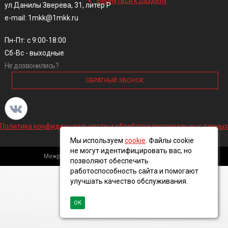
Вернуться к разделу
ул.Данилы Зверева, 31, литер Р
e-mail: 1mkk@1mkk.ru
Пн-Пт: с 9:00-18:00
Сб-Вс - выходные
Не дозвонились?
ОБРАТНЫЙ ЗВОНОК
Политика конфиденциальности и обработки персональных данных
Мы используем
cookie
. Файлы cookie
не могут идентифицировать вас, но
Межрегиональная кабельная компания, 2016 ©
позволяют обеспечить
работоспособность сайта и помогают
улучшать качество обслуживания.
ОК