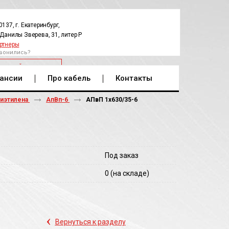
0137, г. Екатеринбург,
.Данилы Зверева, 31, литер Р
ртнеры
вонились?
РАТНЫЙ ЗВОНОК
ансии
Про кабель
Контакты
лиэтилена
АпВп-6
АПвП 1х630/35-6
Под заказ
0
(на складе)
‹
Вернуться к разделу