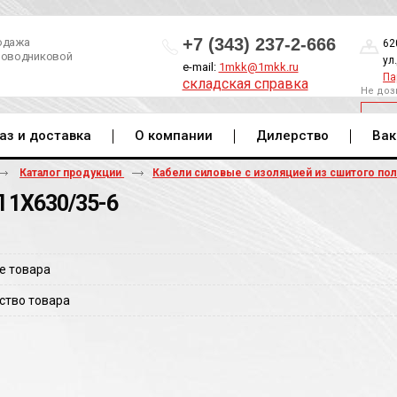
+7 (343) 237-2-666
одажа
62
роводниковой
ул
e-mail:
1mkk@1mkk.ru
Па
складская справка
Не доз
ОБ
аз и доставка
О компании
Дилерство
Вак
Каталог продукции
Кабели силовые с изоляцией из сшитого по
 1Х630/35-6
е товара
ство товара