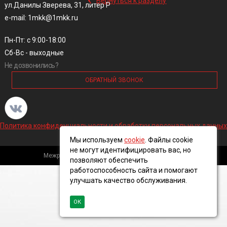
Вернуться к разделу
ул.Данилы Зверева, 31, литер Р
e-mail: 1mkk@1mkk.ru
Пн-Пт: с 9:00-18:00
Сб-Вс - выходные
Не дозвонились?
ОБРАТНЫЙ ЗВОНОК
Политика конфиденциальности и обработки персональных данных
Мы используем
cookie
. Файлы cookie
не могут идентифицировать вас, но
Межрегиональная кабельная компания, 2016 ©
позволяют обеспечить
работоспособность сайта и помогают
улучшать качество обслуживания.
ОК