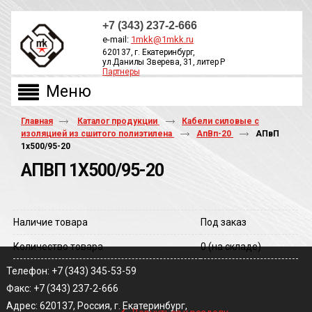
+7 (343) 237-2-666
e-mail:
1mkk@1mkk.ru
620137, г. Екатеринбург,
ул.Данилы Зверева, 31, литер Р
Партнеры
ОБРАТНЫЙ ЗВОНОК
Главная
Каталог продукции
Кабели силовые с
изоляцией из сшитого полиэтилена
АпВп-20
АПвП
1х500/95-20
АПВП 1Х500/95-20
Наличие товара
Под заказ
Количество товара
0
(на складе)
Телефон: +7 (343) 345-53-59
Факс: +7 (343) 237-2-666
‹
Адрес: 620137, Россия, г. Екатеринбург,