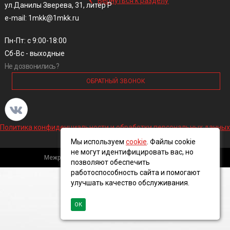
Вернуться к разделу
ул.Данилы Зверева, 31, литер Р
e-mail: 1mkk@1mkk.ru
Пн-Пт: с 9:00-18:00
Сб-Вс - выходные
Не дозвонились?
ОБРАТНЫЙ ЗВОНОК
Политика конфиденциальности и обработки персональных данных
Мы используем
cookie
. Файлы cookie
не могут идентифицировать вас, но
Межрегиональная кабельная компания, 2016 ©
позволяют обеспечить
работоспособность сайта и помогают
улучшать качество обслуживания.
ОК