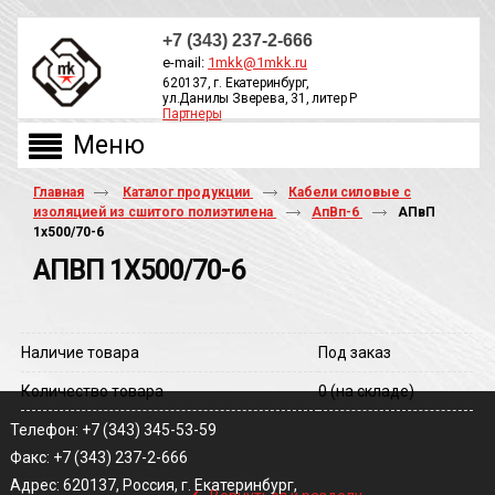
+7 (343) 237-2-666
e-mail:
1mkk@1mkk.ru
620137, г. Екатеринбург,
ул.Данилы Зверева, 31, литер Р
Партнеры
ОБРАТНЫЙ ЗВОНОК
Главная
Каталог продукции
Кабели силовые с
изоляцией из сшитого полиэтилена
АпВп-6
АПвП
1х500/70-6
АПВП 1Х500/70-6
Наличие товара
Под заказ
Количество товара
0
(на складе)
Телефон: +7 (343) 345-53-59
Факс: +7 (343) 237-2-666
‹
Адрес: 620137, Россия, г. Екатеринбург,