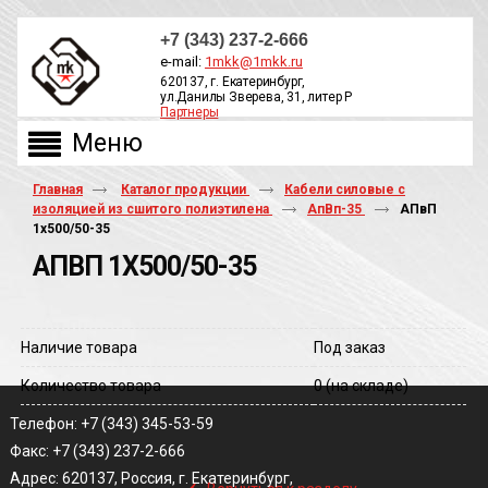
+7 (343) 237-2-666
e-mail:
1mkk@1mkk.ru
620137, г. Екатеринбург,
ул.Данилы Зверева, 31, литер Р
Партнеры
ОБРАТНЫЙ ЗВОНОК
Главная
Каталог продукции
Кабели силовые с
изоляцией из сшитого полиэтилена
АпВп-35
АПвП
1х500/50-35
АПВП 1Х500/50-35
Наличие товара
Под заказ
Количество товара
0
(на складе)
Телефон: +7 (343) 345-53-59
Факс: +7 (343) 237-2-666
‹
Адрес: 620137, Россия, г. Екатеринбург,