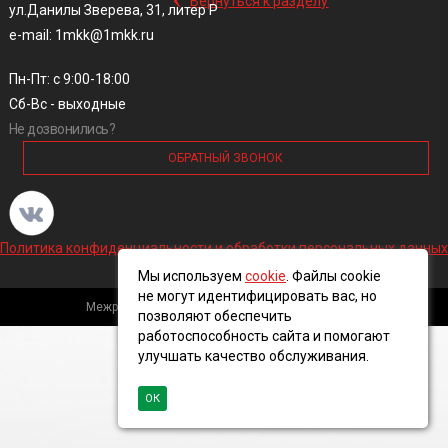
Вернуться к разделу
ул.Данилы Зверева, 31, литер Р
e-mail: 1mkk@1mkk.ru
Пн-Пт: с 9:00-18:00
Сб-Вс - выходные
Не дозвонились?
ОБРАТНЫЙ ЗВОНОК
Политика конфиденциальности и обработки персональных данных
Мы используем
cookie
. Файлы cookie
не могут идентифицировать вас, но
Межрегиональная кабельная компания, 2016 ©
позволяют обеспечить
работоспособность сайта и помогают
улучшать качество обслуживания.
ОК