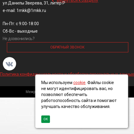
Вернуться к разделу
ул.Данилы Зверева, 31, литер Р
e-mail: 1mkk@1mkk.ru
Пн-Пт: с 9:00-18:00
Сб-Вс - выходные
Не дозвонились?
ОБРАТНЫЙ ЗВОНОК
Политика конфиденциальности и обработки персональных данных
Мы используем
cookie
. Файлы cookie
не могут идентифицировать вас, но
Межрегиональная кабельная компания, 2016 ©
позволяют обеспечить
работоспособность сайта и помогают
улучшать качество обслуживания.
ОК