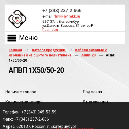
+7 (343) 237-2-666
e-mail:
1mkk@1mkk.ru
620137, г. Екатеринбург,
ул.Данилы Зверева, 31, литер Р
Партнеры
ОБРАТНЫЙ ЗВОНОК
Главная
Каталог продукции
Кабели силовые с
изоляцией из сшитого полиэтилена
АпВп-20
АПвП
1х50/50-20
АПВП 1Х50/50-20
Наличие товара
Под заказ
Количество товара
0
(на складе)
Телефон: +7 (343) 345-53-59
Факс: +7 (343) 237-2-666
‹
Адрес: 620137, Россия, г. Екатеринбург,