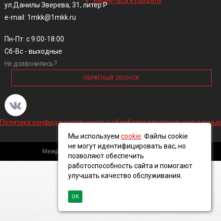
Вернуться к разделу
ул.Данилы Зверева, 31, литер Р
e-mail: 1mkk@1mkk.ru
Пн-Пт: с 9:00-18:00
Сб-Вс - выходные
Не дозвонились?
ОБРАТНЫЙ ЗВОНОК
Политика конфиденциальности и обработки персональных данных
Мы используем
cookie
. Файлы cookie
не могут идентифицировать вас, но
Межрегиональная кабельная компания, 2016 ©
позволяют обеспечить
работоспособность сайта и помогают
улучшать качество обслуживания.
ОК