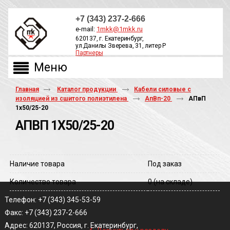
+7 (343) 237-2-666
e-mail:
1mkk@1mkk.ru
620137, г. Екатеринбург,
ул.Данилы Зверева, 31, литер Р
Партнеры
ОБРАТНЫЙ ЗВОНОК
Главная
Каталог продукции
Кабели силовые с
изоляцией из сшитого полиэтилена
АпВп-20
АПвП
1х50/25-20
АПВП 1Х50/25-20
Наличие товара
Под заказ
Количество товара
0
(на складе)
Телефон: +7 (343) 345-53-59
Факс: +7 (343) 237-2-666
‹
Адрес: 620137, Россия, г. Екатеринбург,