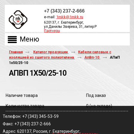
+7 (343) 237-2-666
e-mail:
1mkk@1mkk.ru
620137, г. Екатеринбург,
ул.Данилы Зверева, 31, литер Р
Партнеры
ОБРАТНЫЙ ЗВОНОК
Главная
Каталог продукции
Кабели силовые с
изоляцией из сшитого полиэтилена
АпВп-10
АПвП
1х50/25-10
АПВП 1Х50/25-10
Наличие товара
Под заказ
Количество товара
0
(на складе)
Телефон: +7 (343) 345-53-59
Факс: +7 (343) 237-2-666
‹
Адрес: 620137, Россия, г. Екатеринбург,