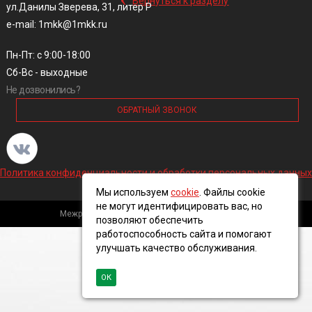
Вернуться к разделу
ул.Данилы Зверева, 31, литер Р
e-mail: 1mkk@1mkk.ru
Пн-Пт: с 9:00-18:00
Сб-Вс - выходные
Не дозвонились?
ОБРАТНЫЙ ЗВОНОК
Политика конфиденциальности и обработки персональных данных
Мы используем
cookie
. Файлы cookie
не могут идентифицировать вас, но
Межрегиональная кабельная компания, 2016 ©
позволяют обеспечить
работоспособность сайта и помогают
улучшать качество обслуживания.
ОК