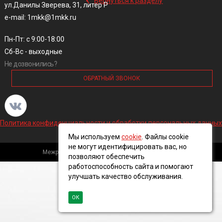
Вернуться к разделу
ул.Данилы Зверева, 31, литер Р
e-mail: 1mkk@1mkk.ru
Пн-Пт: с 9:00-18:00
Сб-Вс - выходные
Не дозвонились?
ОБРАТНЫЙ ЗВОНОК
Политика конфиденциальности и обработки персональных данных
Мы используем
cookie
. Файлы cookie
не могут идентифицировать вас, но
Межрегиональная кабельная компания, 2016 ©
позволяют обеспечить
работоспособность сайта и помогают
улучшать качество обслуживания.
ОК