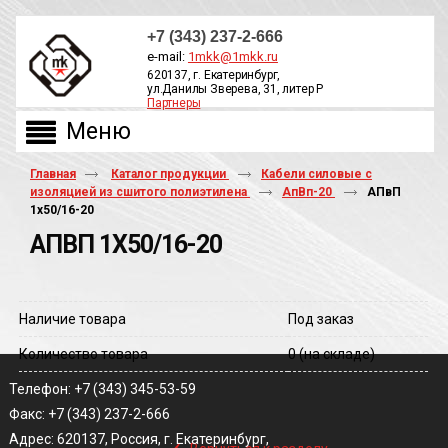
+7 (343) 237-2-666
e-mail:
1mkk@1mkk.ru
620137, г. Екатеринбург,
ул.Данилы Зверева, 31, литер Р
Партнеры
ОБРАТНЫЙ ЗВОНОК
Главная
Каталог продукции
Кабели силовые с
изоляцией из сшитого полиэтилена
АпВп-20
АПвП
1х50/16-20
АПВП 1Х50/16-20
Наличие товара
Под заказ
Количество товара
0
(на складе)
Телефон: +7 (343) 345-53-59
Факс: +7 (343) 237-2-666
‹
Адрес: 620137, Россия, г. Екатеринбург,