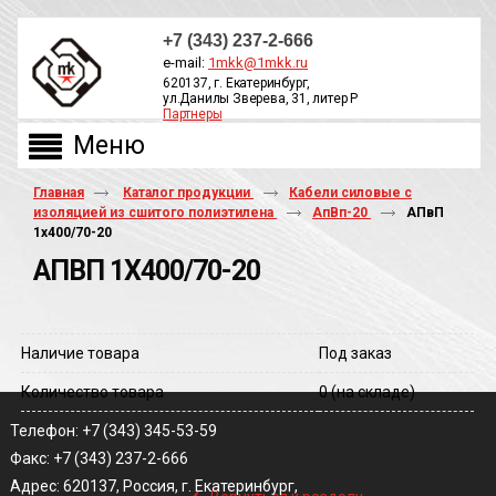
+7 (343) 237-2-666
e-mail:
1mkk@1mkk.ru
620137, г. Екатеринбург,
ул.Данилы Зверева, 31, литер Р
Партнеры
ОБРАТНЫЙ ЗВОНОК
Главная
Каталог продукции
Кабели силовые с
изоляцией из сшитого полиэтилена
АпВп-20
АПвП
1х400/70-20
АПВП 1Х400/70-20
Наличие товара
Под заказ
Количество товара
0
(на складе)
Телефон: +7 (343) 345-53-59
Факс: +7 (343) 237-2-666
‹
Адрес: 620137, Россия, г. Екатеринбург,