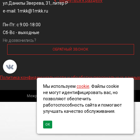
Вернуться к разделу
ул.Данилы Зверева, 31, литер Р
e-mail: 1mkk@1mkk.ru
Пн-Пт: с 9:00-18:00
Сб-Вс - выходные
Не дозвонились?
ОБРАТНЫЙ ЗВОНОК
Политика конфиденциальности и обработки персональных данных
Мы используем
cookie
. Файлы cookie
не могут идентифицировать вас, но
Межрегиональная кабельная компания, 2016 ©
позволяют обеспечить
работоспособность сайта и помогают
улучшать качество обслуживания.
ОК