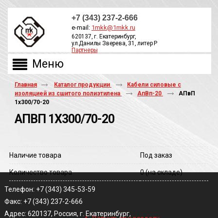
+7 (343) 237-2-666
e-mail:
1mkk@1mkk.ru
620137, г. Екатеринбург,
ул.Данилы Зверева, 31, литер Р
Партнеры
ОБРАТНЫЙ ЗВОНОК
Главная
Каталог продукции
Кабели силовые с
изоляцией из сшитого полиэтилена
АпВп-20
АПвП
1х300/70-20
АПВП 1Х300/70-20
Наличие товара
Под заказ
Количество товара
0
(на складе)
Телефон: +7 (343) 345-53-59
Факс: +7 (343) 237-2-666
‹
Адрес: 620137, Россия, г. Екатеринбург,