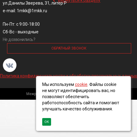
Вернуться к разделу
ул.Данилы Зверева, 31, литер Р
e-mail: 1mkk@1mkk.ru
Пн-Пт: с 9:00-18:00
Сб-Вс - выходные
Не дозвонились?
ОБРАТНЫЙ ЗВОНОК
Политика конфиденциальности и обработки персональных данных
Мы используем
cookie
. Файлы cookie
не могут идентифицировать вас, но
Межрегиональная кабельная компания, 2016 ©
позволяют обеспечить
работоспособность сайта и помогают
улучшать качество обслуживания.
ОК