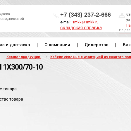
+7 (343) 237-2-666
одажа
62
роводниковой
ул
e-mail:
1mkk@1mkk.ru
Па
складская справка
Не доз
ОБ
аз и доставка
О компании
Дилерство
Вак
Каталог продукции
Кабели силовые с изоляцией из сшитого по
 1Х300/70-10
е товара
ство товара