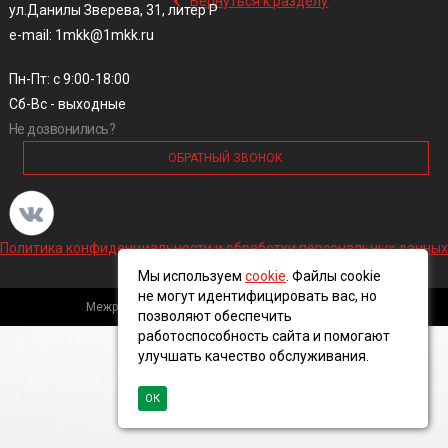
Вернуться к разделу
ул.Данилы Зверева, 31, литер Р
e-mail: 1mkk@1mkk.ru
Пн-Пт: с 9:00-18:00
Сб-Вс - выходные
Не дозвонились?
ОБРАТНЫЙ ЗВОНОК
Политика конфиденциальности и обработки персональных данных
Мы используем
cookie
. Файлы cookie
не могут идентифицировать вас, но
Межрегиональная кабельная компания, 2016 ©
позволяют обеспечить
работоспособность сайта и помогают
улучшать качество обслуживания.
ОК