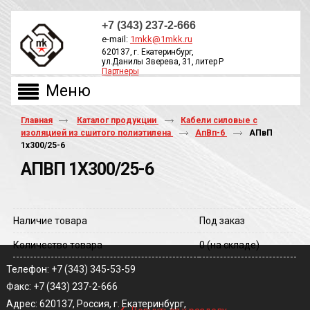
+7 (343) 237-2-666
e-mail:
1mkk@1mkk.ru
620137, г. Екатеринбург,
ул.Данилы Зверева, 31, литер Р
Партнеры
ОБРАТНЫЙ ЗВОНОК
Главная
Каталог продукции
Кабели силовые с
изоляцией из сшитого полиэтилена
АпВп-6
АПвП
1х300/25-6
АПВП 1Х300/25-6
Наличие товара
Под заказ
Количество товара
0
(на складе)
Телефон: +7 (343) 345-53-59
Факс: +7 (343) 237-2-666
‹
Адрес: 620137, Россия, г. Екатеринбург,