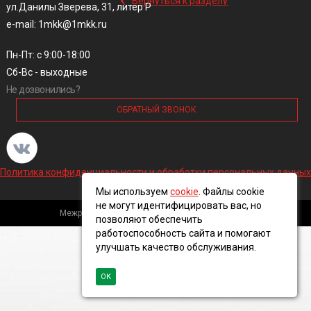
Вернуться к разделу
ул.Данилы Зверева, 31, литер Р
e-mail: 1mkk@1mkk.ru
Пн-Пт: с 9:00-18:00
Сб-Вс - выходные
Не дозвонились?
ОБРАТНЫЙ ЗВОНОК
Политика конфиденциальности и обработки персональных данных
Мы используем
cookie
. Файлы cookie
не могут идентифицировать вас, но
Межрегиональная кабельная компания, 2016 ©
позволяют обеспечить
работоспособность сайта и помогают
улучшать качество обслуживания.
ОК