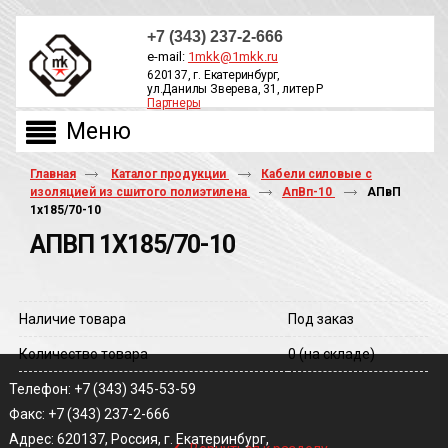
+7 (343) 237-2-666
e-mail:
1mkk@1mkk.ru
620137, г. Екатеринбург,
ул.Данилы Зверева, 31, литер Р
Партнеры
ОБРАТНЫЙ ЗВОНОК
Главная
Каталог продукции
Кабели силовые с
изоляцией из сшитого полиэтилена
АпВп-10
АПвП
1х185/70-10
АПВП 1Х185/70-10
Наличие товара
Под заказ
Количество товара
0
(на складе)
Телефон: +7 (343) 345-53-59
Факс: +7 (343) 237-2-666
‹
Адрес: 620137, Россия, г. Екатеринбург,