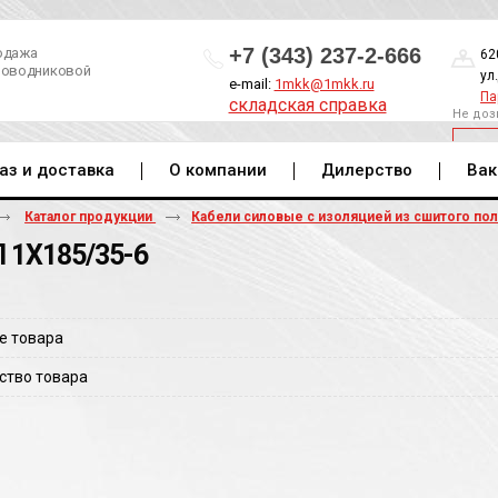
+7 (343) 237-2-666
одажа
62
роводниковой
ул
e-mail:
1mkk@1mkk.ru
Па
складская справка
Не доз
ОБ
аз и доставка
О компании
Дилерство
Вак
Каталог продукции
Кабели силовые с изоляцией из сшитого по
 1Х185/35-6
е товара
ство товара