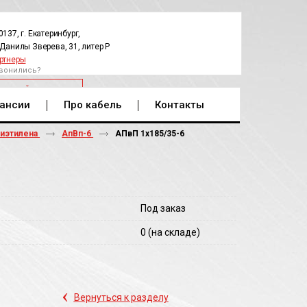
0137, г. Екатеринбург,
.Данилы Зверева, 31, литер Р
ртнеры
вонились?
РАТНЫЙ ЗВОНОК
ансии
Про кабель
Контакты
лиэтилена
АпВп-6
АПвП 1х185/35-6
Под заказ
0
(на складе)
‹
Вернуться к разделу