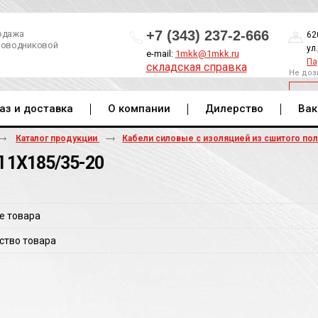
+7 (343) 237-2-666
одажа
62
роводниковой
ул
e-mail:
1mkk@1mkk.ru
Па
складская справка
Не доз
ОБ
аз и доставка
О компании
Дилерство
Вак
Каталог продукции
Кабели силовые с изоляцией из сшитого по
 1Х185/35-20
е товара
ство товара