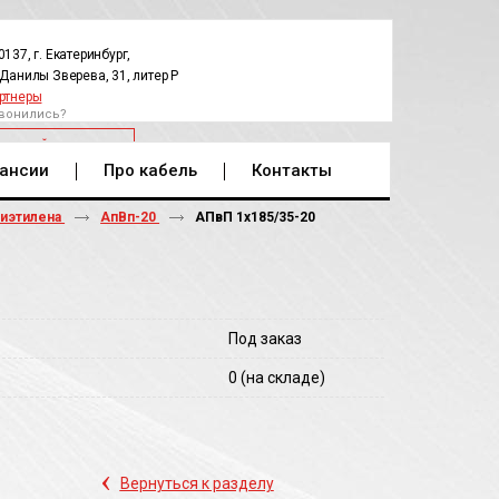
0137, г. Екатеринбург,
.Данилы Зверева, 31, литер Р
ртнеры
вонились?
РАТНЫЙ ЗВОНОК
ансии
Про кабель
Контакты
лиэтилена
АпВп-20
АПвП 1х185/35-20
Под заказ
0
(на складе)
‹
Вернуться к разделу