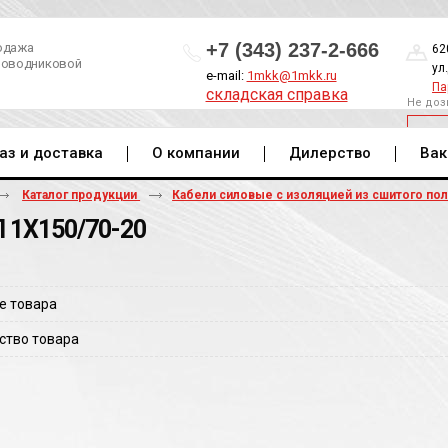
+7 (343) 237-2-666
одажа
62
роводниковой
ул
e-mail:
1mkk@1mkk.ru
Па
складская справка
Не доз
ОБ
аз и доставка
О компании
Дилерство
Вак
Каталог продукции
Кабели силовые с изоляцией из сшитого по
 1Х150/70-20
е товара
ство товара