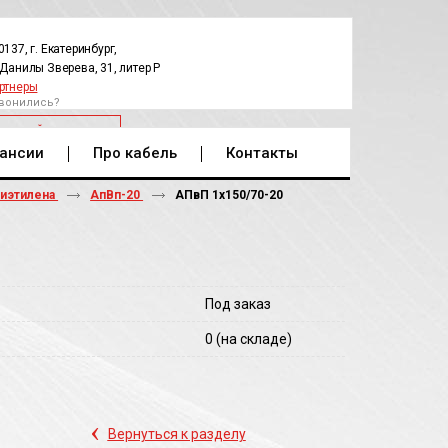
0137, г. Екатеринбург,
.Данилы Зверева, 31, литер Р
ртнеры
вонились?
РАТНЫЙ ЗВОНОК
ансии
Про кабель
Контакты
лиэтилена
АпВп-20
АПвП 1х150/70-20
Под заказ
0
(на складе)
‹
Вернуться к разделу